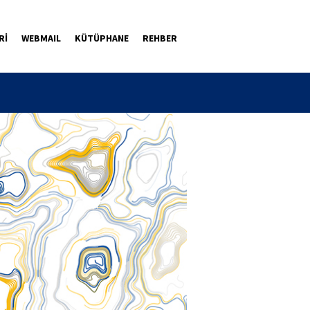
Rİ
WEBMAIL
KÜTÜPHANE
REHBER