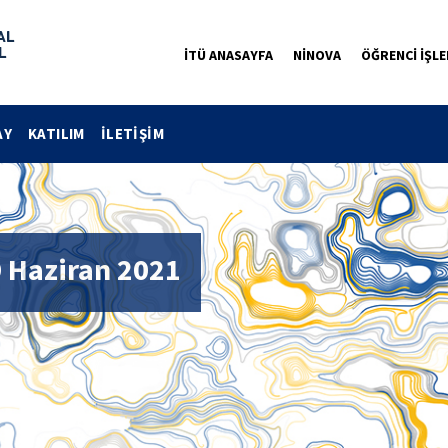
İTÜ ANASAYFA
NİNOVA
ÖĞRENCİ İŞLE
AY
KATILIM
İLETİŞİM
9 Haziran 2021